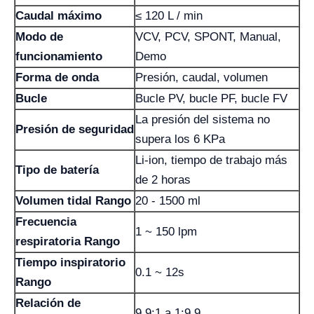
Caudal máximo
≤ 120 L / min
Modo de
VCV, PCV, SPONT, Manual,
funcionamiento
Demo
Forma de onda
Presión, caudal, volumen
Bucle
Bucle PV, bucle PF, bucle FV
La presión del sistema no
Presión de seguridad
supera los 6 KPa
Li-ion, tiempo de trabajo más
Tipo de batería
de 2 horas
Volumen tidal Rango
20 - 1500 ml
Frecuencia
1 ~ 150 lpm
respiratoria Rango
Tiempo inspiratorio
0.1 ~ 12s
Rango
Relación de
9,9:1 a 1:9,9