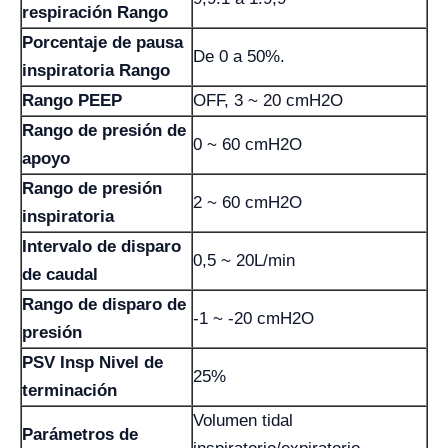
respiración Rango
Porcentaje de pausa
De 0 a 50%.
inspiratoria Rango
Rango PEEP
OFF, 3 ~ 20 cmH2O
Rango de presión de
0 ~ 60 cmH2O
apoyo
Rango de presión
2 ~ 60 cmH2O
inspiratoria
Intervalo de disparo
0,5 ~ 20L/min
de caudal
Rango de disparo de
-1 ~ -20 cmH2O
presión
PSV Insp Nivel de
25%
terminación
Volumen tidal
Parámetros de