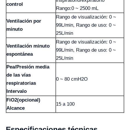
inspiratorio/expiratorio
control
Rango:0 ~ 2500 mL
Rango de visualización: 0 ~
Ventilación por
99L/min, Rango de uso: 0 ~
minuto
25L/min
Rango de visualización: 0 ~
Ventilación minuto
99L/min, Rango de uso: 0 ~
espontánea
25L/min
Pea/Presión media
de las vías
0 ~ 80 cmH2O
respiratorias
Intervalo
FiO2(opcional)
15 a 100
Alcance
Especificaciones técnicas