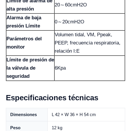
Límite de alarma de
20～60cmH2O
alta presión
Alarma de baja
0～20cmH2O
presión Límite
Volumen tidal, VM, Ppeak,
Parámetros del
PEEP, frecuencia respiratoria,
monitor
relación I:E
Límite de presión de
la válvula de
6Kpa
seguridad
Especificaciones técnicas
Dimensiones
L 42 × W 36 × H 54 cm
Peso
12 kg