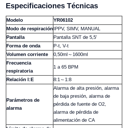
Especificaciones Técnicas
Modelo
YR06102
Modo de respiración
IPPV, SIMV, MANUAL
Pantalla
Pantalla SNT de 5,5′
Forma de onda
P-t, V-t
Volumen corriente
0,50ml～1600ml
Frecuencia
1 a 65 BPM
respiratoria
Relación I:E
8:1～1:8
Alarma de alta presión, alarma
de baja presión, alarma de
Parámetros de
pérdida de fuente de O2,
alarma
alarma de pérdida de
alimentación de CA