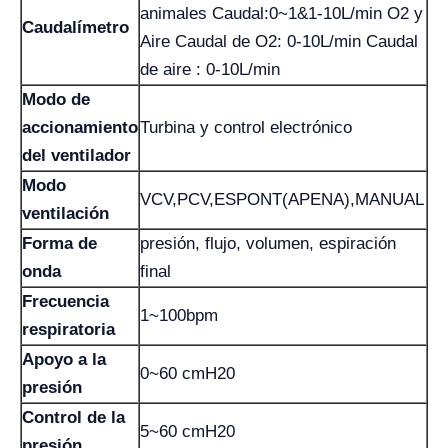
animales Caudal:0~1&1-10L/min O2 y
Caudalímetro
Aire Caudal de O2: 0-10L/min Caudal
de aire : 0-10L/min
Modo de
accionamiento
Turbina y control electrónico
del ventilador
Modo
VCV,PCV,ESPONT(APENA),MANUAL
ventilación
Forma de
presión, flujo, volumen, espiración
onda
final
Frecuencia
1~100bpm
respiratoria
Apoyo a la
0~60 cmH20
presión
Control de la
5~60 cmH20
presión