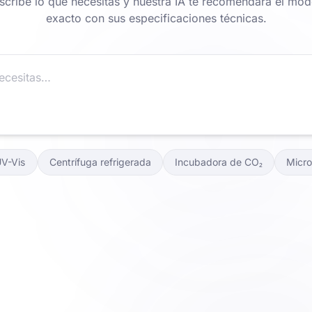
scribe lo que necesitas y nuestra IA te recomendará el mod
exacto con sus especificaciones técnicas.
UV-Vis
Centrífuga refrigerada
Incubadora de CO₂
Micro