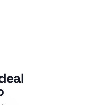
deal
o