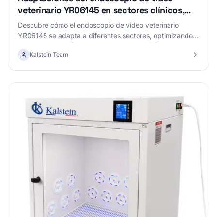
veterinario YR06145 en sectores clínicos,
industriales, alimentarios, veterinarios y
Descubre cómo el endoscopio de vídeo veterinario
educativos
YR06145 se adapta a diferentes sectores, optimizando
procedimientos y mejorando diagnósticos en clínicas
Kalstein Team
veterinarias, industrias alimentarias y educativas.