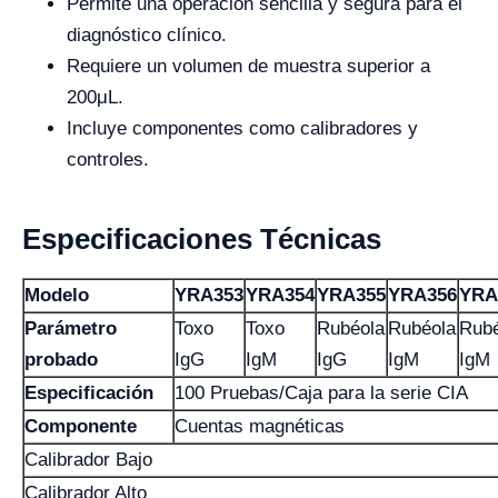
Permite una operación sencilla y segura para el
diagnóstico clínico.
Requiere un volumen de muestra superior a
200μL.
Incluye componentes como calibradores y
controles.
Especificaciones Técnicas
Modelo
YRA353
YRA354
YRA355
YRA356
YRA
Parámetro
Toxo
Toxo
Rubéola
Rubéola
Rubé
probado
IgG
IgM
IgG
IgM
IgM
Especificación
100 Pruebas/Caja para la serie CIA
Componente
Cuentas magnéticas
Calibrador Bajo
Calibrador Alto