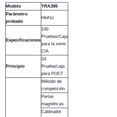
Modelo
YRA399
Parámetro
HbA1c
probado
100
Pruebas/Caja
Especificaciones
para la serie
CIA
24
Principio
Prueba/caja
para POCT
Método de
competición
Perlas
magnéticas
Calibrador