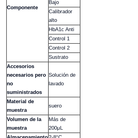
Bajo
Componente
Calibrador
alto
HbA1c Anti
Control 1
Control 2
Sustrato
Accesorios
necesarios pero
Solución de
no
lavado
suministrados
Material de
suero
muestra
Volumen de la
Más de
muestra
200μL
Almacenamiento
2-8°C