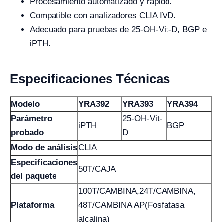
Procesamiento automatizado y rápido.
Compatible con analizadores CLIA IVD.
Adecuado para pruebas de 25-OH-Vit-D, BGP e
iPTH.
Especificaciones Técnicas
Modelo
YRA392
YRA393
YRA394
Parámetro
25-OH-Vit-
iPTH
BGP
probado
D
Modo de análisis
CLIA
Especificaciones
50T/CAJA
del paquete
100T/CAMBINA,24T/CAMBINA,
Plataforma
48T/CAMBINA AP(Fosfatasa
alcalina)