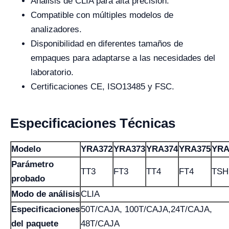
Análisis de CLIA para alta precisión.
Compatible con múltiples modelos de
analizadores.
Disponibilidad en diferentes tamaños de
empaques para adaptarse a las necesidades del
laboratorio.
Certificaciones CE, ISO13485 y FSC.
Especificaciones Técnicas
Modelo
YRA372
YRA373
YRA374
YRA375
YRA
Parámetro
TT3
FT3
TT4
FT4
TSH
probado
Modo de análisis
CLIA
Especificaciones
50T/CAJA, 100T/CAJA,24T/CAJA,
del paquete
48T/CAJA