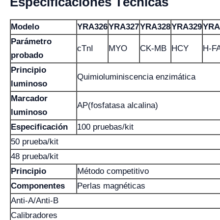
Especificaciones Técnicas
Modelo
YRA326
YRA327
YRA328
YRA329
YRA
Parámetro
cTnI
MYO
CK-MB
HCY
H-F
probado
Principio
Quimioluminiscencia enzimática
luminoso
Marcador
AP(fosfatasa alcalina)
luminoso
Especificación
100 pruebas/kit
50 prueba/kit
48 prueba/kit
Principio
Método competitivo
Componentes
Perlas magnéticas
Anti-A/Anti-B
Calibradores