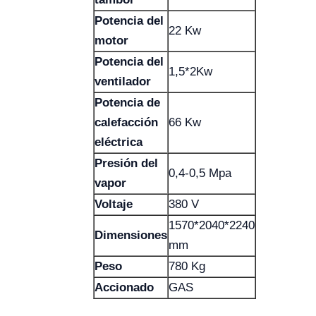
Potencia del
22 Kw
motor
Potencia del
1,5*2Kw
ventilador
Potencia de
calefacción
66 Kw
eléctrica
Presión del
0,4-0,5 Mpa
vapor
Voltaje
380 V
1570*2040*2240
Dimensiones
mm
Peso
780 Kg
Accionado
GAS