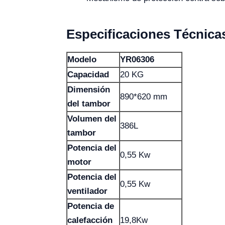
Especificaciones Técnica
Modelo
YR06306
Capacidad
20 KG
Dimensión
890*620 mm
del tambor
Volumen del
386L
tambor
Potencia del
0,55 Kw
motor
Potencia del
0,55 Kw
ventilador
Potencia de
calefacción
19,8Kw