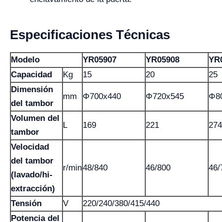
Especificaciones Técnicas
Modelo
YR05907
YR05908
YR
Capacidad
Kg
15
20
25
Dimensión
mm
Φ700x440
Φ720x545
Φ8
del tambor
Volumen del
L
169
221
274
tambor
Velocidad
del tambor
r/min
48/840
46/800
46/
(lavado/hi-
extracción)
Tensión
V
220/240/380/415/440
Potencia del