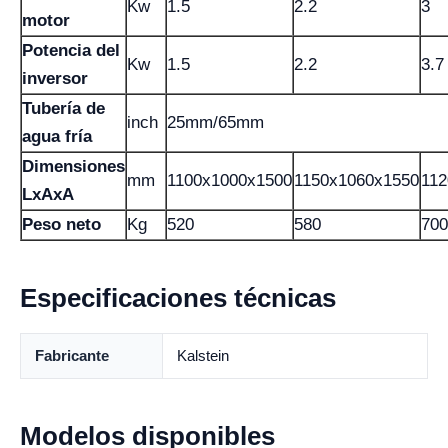
Kw
1.5
2.2
3
motor
Potencia del
Kw
1.5
2.2
3.7
inversor
Tubería de
inch
25mm/65mm
agua fría
Dimensiones
mm
1100x1000x1500
1150x1060x1550
112
LxAxA
Peso neto
Kg
520
580
700
Especificaciones técnicas
Fabricante
Kalstein
Modelos disponibles