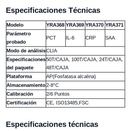
Especificaciones Técnicas
Modelo
YRA368
YRA369
YRA370
YRA371
Parámetro
PCT
IL-6
CRP
SAA
probado
Modo de análisis
CLIA
Especificaciones
50T/CAJA, 100T/CAJA, 24T/CAJA,
del paquete
48T/CAJA
Plataforma
AP(Fosfatasa alcalina)
Almacenamiento
2-8°C
Calibración
2/6 Puntos
Certificación
CE, ISO13485,FSC
Especificaciones técnicas