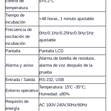
control de
≤+0.2°C
temperatura
Tiempo de
<48 horas, 1 minuto ajustable
incubación
Frecuencia de
0Hz/0.1Hz/0.25Hz/0.5Hz/1Hz
oscilación de
ajustable
incubación
Pantalla
Pantalla LCD
Alarma de botella de residuos,
Alarma y aviso
alarma de voz después de la
prueba
Entrada / Salida
RS-232, USB
Temperatura: 15'C -35°C;
Entorno operativo
Humedad: ≤80%
Requisito de
AC 100V-240V,50Hz/60Hz
energía