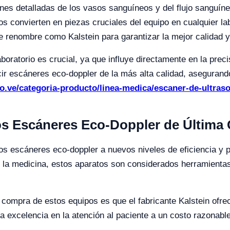
nes detalladas de los vasos sanguíneos y del flujo sanguín
os convierten en piezas cruciales del equipo en cualquier la
e renombre como Kalstein para garantizar la mejor calidad y
boratorio es crucial, ya que influye directamente en la precis
cir escáneres eco-doppler de la más alta calidad, aseguran
.co.ve/categoria-producto/linea-medica/escaner-de-ultras
los Escáneres Eco-Doppler de Última
os escáneres eco-doppler a nuevos niveles de eficiencia y p
e la medicina, estos aparatos son considerados herramienta
compra de estos equipos es que el fabricante Kalstein ofrec
a excelencia en la atención al paciente a un costo razonable