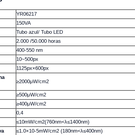
YR06217
150VA
Tubo azul/ Tubo LED
2.000 /50.000 horas
400-550 nm
10~500px
1125px×600px
na
≥2000μW/cm2
≥500μW/cm2
≥400μW/cm2
0,4
≤10mW/cm2(760nm<λ≤1400nm)
va
≤1.0×10-5mW/cm2 (180nm<λ≤400nm)