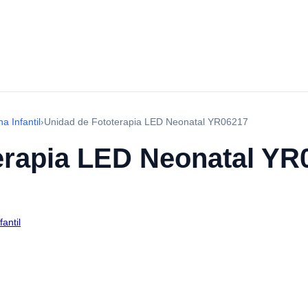
a Infantil
›
Unidad de Fototerapia LED Neonatal YR06217
erapia LED Neonatal YR
antil