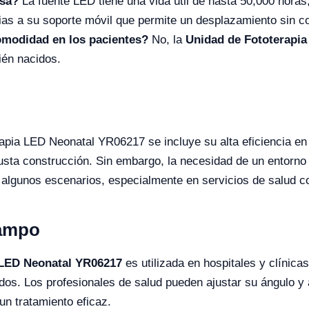
osa?
La fuente LED tiene una vida útil de hasta 50,000 horas,
ias a su soporte móvil que permite un desplazamiento sin co
comodidad en los pacientes?
No, la
Unidad de Fototerapi
ién nacidos.
apia LED Neonatal YR06217 se incluye su alta eficiencia en e
busta construcción. Sin embargo, la necesidad de un entorn
 algunos escenarios, especialmente en servicios de salud c
Campo
 LED Neonatal YR06217
es utilizada en hospitales y clínica
idos. Los profesionales de salud pueden ajustar su ángulo y 
n tratamiento eficaz.