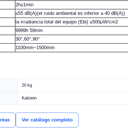
2h±1min
≤55 dB(A)(el ruido ambiental es inferior a 40 dB(A))
la irradiancia total del equipo (Ebi) ≥500μW/cm2
9999h 59min
30°,60°,90°
1100mm~1500mm
20 kg
Kalstein
entas
Ver catálogo completo