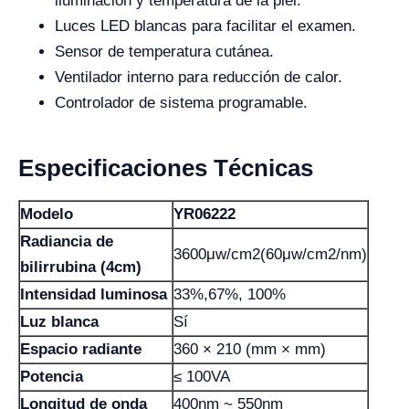
iluminación y temperatura de la piel.
Luces LED blancas para facilitar el examen.
Sensor de temperatura cutánea.
Ventilador interno para reducción de calor.
Controlador de sistema programable.
Especificaciones Técnicas
Modelo
YR06222
Radiancia de
3600μw/cm2(60μw/cm2/nm)
bilirrubina (4cm)
Intensidad luminosa
33%,67%, 100%
Luz blanca
Sí
Espacio radiante
360 × 210 (mm × mm)
Potencia
≤ 100VA
Longitud de onda
400nm ~ 550nm