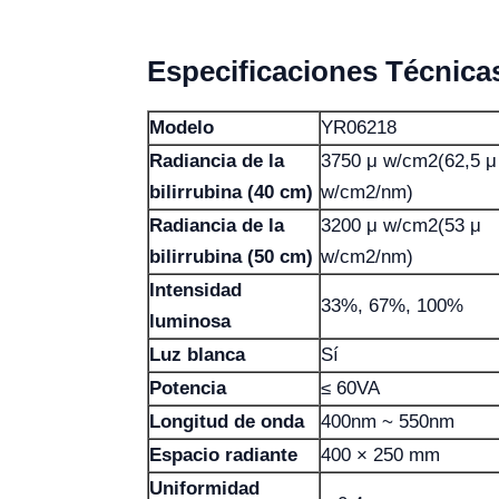
Especificaciones Técnica
Modelo
YR06218
Radiancia de la
3750 μ w/cm2(62,5 μ
bilirrubina (40 cm)
w/cm2/nm)
Radiancia de la
3200 μ w/cm2(53 μ
bilirrubina (50 cm)
w/cm2/nm)
Intensidad
33%, 67%, 100%
luminosa
Luz blanca
Sí
Potencia
≤ 60VA
Longitud de onda
400nm ~ 550nm
Espacio radiante
400 × 250 mm
Uniformidad