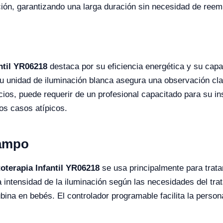
ión, garantizando una larga duración sin necesidad de reem
ntil YR06218
destaca por su eficiencia energética y su cap
u unidad de iluminación blanca asegura una observación cl
ios, puede requerir de un profesional capacitado para su inst
os casos atípicos.
Campo
oterapia Infantil YR06218
se usa principalmente para tratar
la intensidad de la iluminación según las necesidades del t
rrubina en bebés. El controlador programable facilita la pers