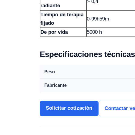
> 0,4
radiante
Tiempo de terapia
0-99h59m
fijado
De por vida
5000 h
Especificaciones técnicas
Peso
Fabricante
Solicitar cotización
Contactar v