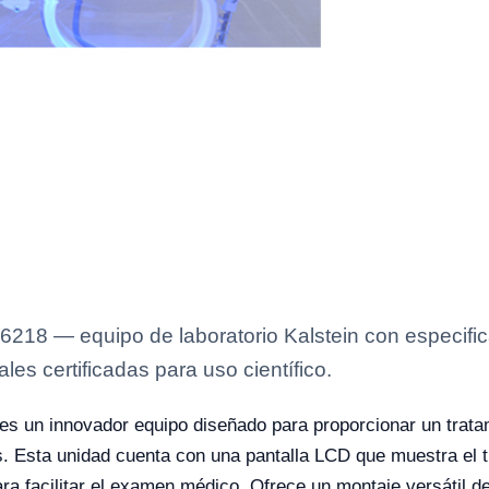
6218 — equipo de laboratorio Kalstein con especific
es certificadas para uso científico.
es un innovador equipo diseñado para proporcionar un trata
os. Esta unidad cuenta con una pantalla LCD que muestra el
ara facilitar el examen médico. Ofrece un montaje versátil d