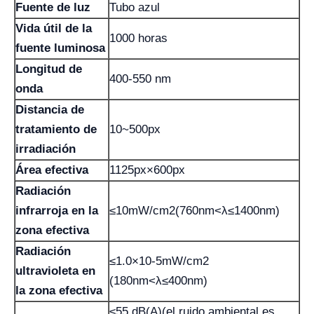
Fuente de luz
Tubo azul
Vida útil de la
1000 horas
fuente luminosa
Longitud de
400-550 nm
onda
Distancia de
tratamiento de
10~500px
irradiación
Área efectiva
1125px×600px
Radiación
infrarroja en la
≤10mW/cm2(760nm<λ≤1400nm)
zona efectiva
Radiación
≤1.0×10-5mW/cm2
ultravioleta en
(180nm<λ≤400nm)
la zona efectiva
≤55 dB(A)(el ruido ambiental es