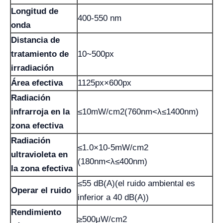
Longitud de
400-550 nm
onda
Distancia de
tratamiento de
10~500px
irradiación
Área efectiva
1125px×600px
Radiación
infrarroja en la
≤10mW/cm2(760nm<λ≤1400nm)
zona efectiva
Radiación
≤1.0×10-5mW/cm2
ultravioleta en
(180nm<λ≤400nm)
la zona efectiva
≤55 dB(A)(el ruido ambiental es
Operar el ruido
inferior a 40 dB(A))
Rendimiento
≥500μW/cm2