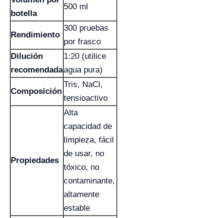
500 ml
botella
300 pruebas
Rendimiento
por frasco
Dilución
1:20 (utilice
recomendada
agua pura)
Tris, NaCl,
Composición
tensioactivo
Alta
capacidad de
limpieza, fácil
de usar, no
Propiedades
tóxico, no
contaminante,
altamente
estable