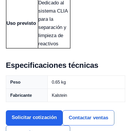
Dedicado al
sistema CLIA
para la
Uso previsto
separación y
limpieza de
reactivos
Especificaciones técnicas
Peso
0.65 kg
Fabricante
Kalstein
Solicitar cotización
Contactar ventas