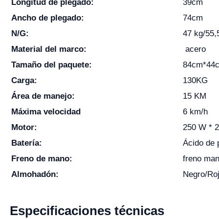
Longitud de plegado:
39cm
Ancho de plegado:
74cm
N/G:
47 kg/55,
Material del marco:
acero
Tamaño del paquete:
84cm*44
Carga:
130KG
Área de manejo:
15 KM
Máxima velocidad
6 km/h
Motor:
250 W * 2
Batería:
Ácido de
Freno de mano:
freno man
Almohadón:
Negro/Roj
Especificaciones técnicas