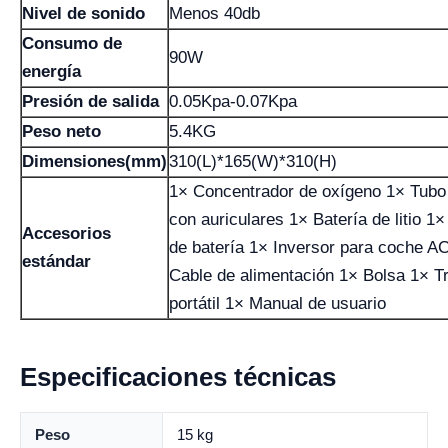
Nivel de sonido
Menos 40db
Consumo de
90W
energía
Presión de salida
0.05Kpa-0.07Kpa
Peso neto
5.4KG
Dimensiones(mm)
310(L)*165(W)*310(H)
1× Concentrador de oxígeno 1× Tubo
con auriculares 1× Batería de litio 1
Accesorios
de batería 1× Inversor para coche 
estándar
Cable de alimentación 1× Bolsa 1× Tr
portátil 1× Manual de usuario
Especificaciones técnicas
Peso
15 kg