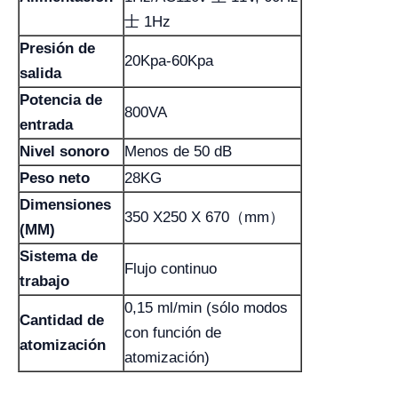
士 1Hz
Presión de
20Kpa-60Kpa
salida
Potencia de
800VA
entrada
Nivel sonoro
Menos de 50 dB
Peso neto
28KG
Dimensiones
350 X250 X 670（mm）
(MM)
Sistema de
Flujo continuo
trabajo
0,15 ml/min (sólo modos
Cantidad de
con función de
atomización
atomización)