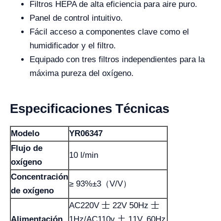
Filtros HEPA de alta eficiencia para aire puro.
Panel de control intuitivo.
Fácil acceso a componentes clave como el
humidificador y el filtro.
Equipado con tres filtros independientes para la
máxima pureza del oxígeno.
Especificaciones Técnicas
Modelo
YR06347
Flujo de
10 l/min
oxígeno
Concentración
≥ 93%±3（V/V）
de oxígeno
AC220V 士 22V 50Hz 士
Alimentación
1Hz/AC110v 土 11V, 60Hz