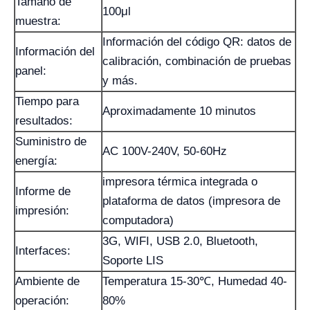
Tamaño de
100μl
muestra:
Información del código QR: datos de
Información del
calibración, combinación de pruebas
panel:
y más.
Tiempo para
Aproximadamente 10 minutos
resultados:
Suministro de
AC 100V-240V, 50-60Hz
energía:
impresora térmica integrada o
Informe de
plataforma de datos (impresora de
impresión:
computadora)
3G, WIFI, USB 2.0, Bluetooth,
Interfaces:
Soporte LIS
Ambiente de
Temperatura 15-30℃, Humedad 40-
operación:
80%