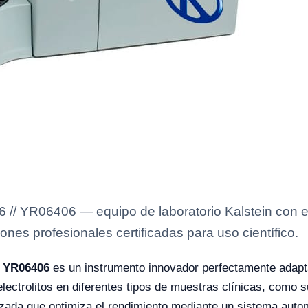
6 // YR06406 — equipo de laboratorio Kalstein con e
ones profesionales certificadas para uso científico.
/ YR06406
es un instrumento innovador perfectamente adapta
lectrolitos en diferentes tipos de muestras clínicas, como su
zada que optimiza el rendimiento mediante un sistema automá