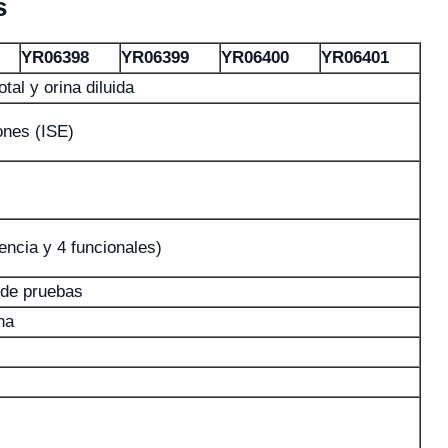
s
YR06398
YR06399
YR06400
YR06401
tal y orina diluida
ones (ISE)
ncia y 4 funcionales)
 de pruebas
na