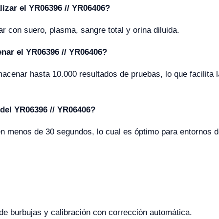
izar el YR06396 // YR06406?
r con suero, plasma, sangre total y orina diluida.
nar el YR06396 // YR06406?
acenar hasta 10.000 resultados de pruebas, lo que facilita l
 del YR06396 // YR06406?
n menos de 30 segundos, lo cual es óptimo para entornos de
de burbujas y calibración con corrección automática.