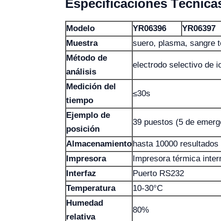
Especificaciones Técnica
Modelo
YR06396
YR06397
Muestra
suero, plasma, sangre to
Método de
electrodo selectivo de i
análisis
Medición del
≤30s
tiempo
Ejemplo de
39 puestos (5 de emerge
posición
Almacenamiento
hasta 10000 resultados
Impresora
Impresora térmica inter
Interfaz
Puerto RS232
Temperatura
10-30°C
Humedad
80%
relativa