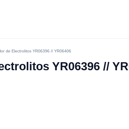
dor de Electrolitos YR06396 // YR06406
ectrolitos YR06396 // Y