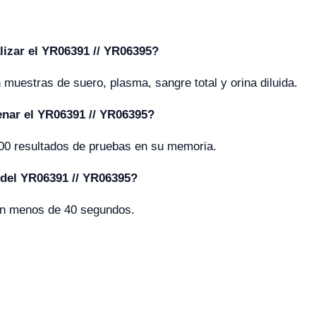
izar el YR06391 // YR06395?
uestras de suero, plasma, sangre total y orina diluida.
nar el YR06391 // YR06395?
00 resultados de pruebas en su memoria.
 del YR06391 // YR06395?
 en menos de 40 segundos.