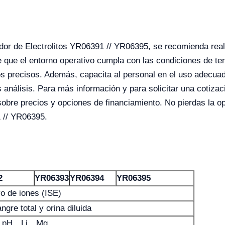
dor de Electrolitos YR06391 // YR06395, se recomienda real
de que el entorno operativo cumpla con las condiciones de t
s precisos. Además, capacita al personal en el uso adecuad
 análisis. Para más información y para solicitar una cotizac
sobre precios y opciones de financiamiento. No pierdas la op
1 // YR06395.
2
YR06393
YR06394
YR06395
vo de iones (ISE)
gre total y orina diluida
pH、Li、Mg