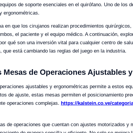
equipos de soporte esenciales en el quirófano. Uno de los d
y ergonométricas.
 en que los cirujanos realizan procedimientos quirúrgicos, 
mbos, el paciente y el equipo médico. A continuación, expl
por qué son una inversión vital para cualquier centro de s
, que está cambiando las reglas del juego en la industria.
las Mesas de Operaciones Ajustables 
eraciones ajustables y ergonométricas permite a estos equip
os de ajuste, estas mesas permiten el posicionamiento preci
nte operaciones complejas.
https://kalstein.co.ve/categor
sas de operaciones que cuentan con ajustes motorizados y man
l paciente de manera sencilla y eficiente. No solo se mejora