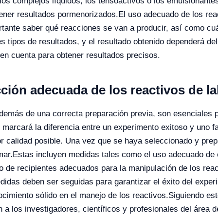
s complejos líquidos, los tensoactivos o los emulsionantes.
tener resultados pormenorizados.
El uso adecuado de los reac
tante saber qué reacciones se van a producir, así como cuá
s tipos de resultados, y el resultado obtenido dependerá del 
 en cuenta para obtener resultados precisos.
cción adecuada de los reactivos de l
además de una correcta preparación previa, son esenciales 
s marcará la diferencia entre un experimento exitoso y uno fa
yor calidad posible. Una vez que se haya seleccionado y prep
mar.
Estas incluyen medidas tales como el uso adecuado de 
uso de recipientes adecuados para la manipulación de los rea
as deben ser seguidas para garantizar el éxito del experim
ocimiento sólido en el manejo de los reactivos.
Siguiendo est
 a los investigadores, científicos y profesionales del área 