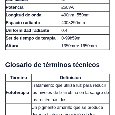
Potencia
≤60VA
Longitud de onda
400nm~550nm
Espacio radiante
400×250mm
Uniformidad radiante
0,4
Set de tiempo de terapia
0-99h59m
Altura
1350mm~1650mm
Glosario de términos técnicos
Término
Definición
Tratamiento que utiliza luz para reducir
Fototerapia
los niveles de bilirrubina en la sangre de
los recién nacidos.
Un pigmento amarillo que se produce
durante la descomposición de los