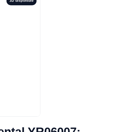
3D disponible
dental YR06007: