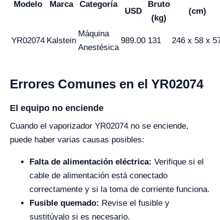
Modelo
Marca
Categoría
Bruto
USD
(cm)
(kg)
Máquina
YR02074
Kalstein
989.00
131
246 x 58 x 5
Anestésica
Errores Comunes en el YR02074
El equipo no enciende
Cuando el vaporizador YR02074 no se enciende,
puede haber varias causas posibles:
Falta de alimentación eléctrica:
Verifique si el
cable de alimentación está conectado
correctamente y si la toma de corriente funciona.
Fusible quemado:
Revise el fusible y
sustitúyalo si es necesario.