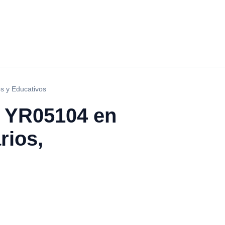
os y Educativos
l YR05104 en
rios,