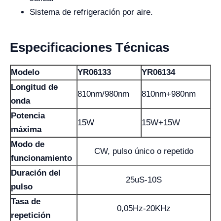
Sistema de refrigeración por aire.
Especificaciones Técnicas
Modelo
YR06133
YR06134
Longitud de
810nm/980nm
810nm+980nm
onda
Potencia
15W
15W+15W
máxima
Modo de
CW, pulso único o repetido
funcionamiento
Duración del
25uS-10S
pulso
Tasa de
0,05Hz-20KHz
repetición