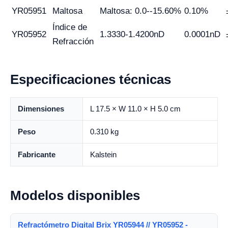
YR05951
Maltosa
Maltosa: 0.0--15.60%
0.10%
Índice de
YR05952
1.3330-1.4200nD
0.0001nD
Refracción
Especificaciones técnicas
Dimensiones
L 17.5 × W 11.0 × H 5.0 cm
Peso
0.310 kg
Fabricante
Kalstein
Modelos disponibles
Refractómetro Digital Brix YR05944 // YR05952 -