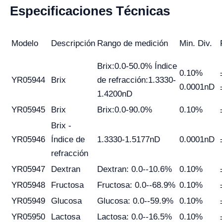
Especificaciones Técnicas
Modelo
Descripción
Rango de medición
Min. Div.
Brix:0.0-50.0% Índice
0.10%
YR05944
Brix
de refracción:1.3330-
0.0001nD
1.4200nD
YR05945
Brix
Brix:0.0-90.0%
0.10%
Brix -
YR05946
Índice de
1.3330-1.5177nD
0.0001nD
refracción
YR05947
Dextran
Dextran: 0.0--10.6%
0.10%
YR05948
Fructosa
Fructosa: 0.0--68.9%
0.10%
YR05949
Glucosa
Glucosa: 0.0--59.9%
0.10%
YR05950
Lactosa
Lactosa: 0.0--16.5%
0.10%