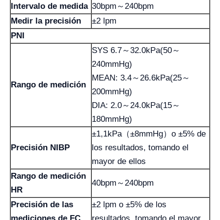
Intervalo de medida
30bpm～240bpm
Medir la precisión
±2 lpm
PNI
SYS 6.7～32.0kPa(50～
240mmHg)
MEAN: 3.4～26.6kPa(25～
Rango de medición
200mmHg)
DIA: 2.0～24.0kPa(15～
180mmHg)
±1,1kPa（±8mmHg）o ±5% de
Precisión NIBP
los resultados, tomando el
mayor de ellos
Rango de medición
40bpm～240bpm
HR
Precisión de las
±2 lpm o ±5% de los
mediciones de FC
resultados, tomando el mayor.