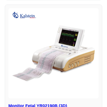
Monitor Fetal YR02190B (3D)