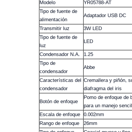
Modelo
YR05788-AT
Tipo de fuente de
Adaptador USB DC
alimentación
Transmitir luz
3W LED
Tipo de fuente de
LED
luz
Condensador N.A.
1.25
Tipo de
Abbe
condensador
Características del
Cremallera y piñón, sop
condensador
diafragma del iris
Pomo de enfoque de b
Botón de enfoque
para un manejo sencil
Escala de enfoque
0.002mm
Rango de enfoque
26mm