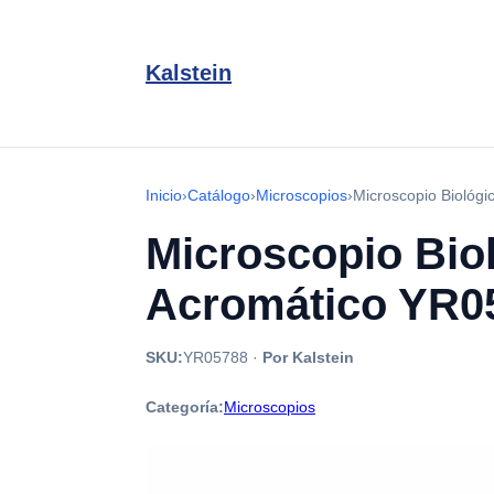
Kalstein
Inicio
›
Catálogo
›
Microscopios
›
Microscopio Biológi
Microscopio Biol
Acromático YR05
SKU:
YR05788
·
Por Kalstein
Categoría:
Microscopios