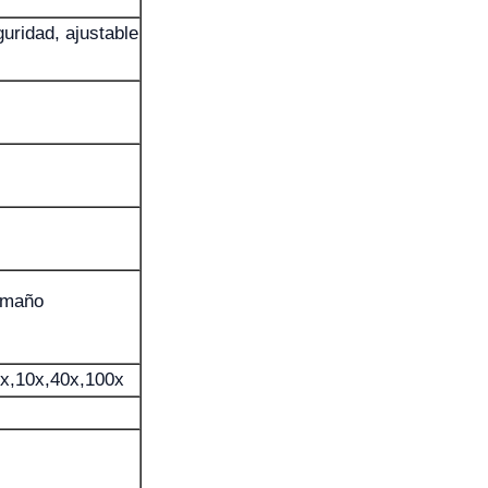
guridad, ajustable
tamaño
4x,10x,40x,100x