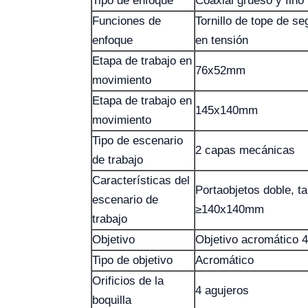
Tipo de enfoque
Coaxial grueso y fino
Funciones de
Tornillo de tope de se
enfoque
en tensión
Etapa de trabajo en
76x52mm
movimiento
Etapa de trabajo en
145x140mm
movimiento
Tipo de escenario
2 capas mecánicas
de trabajo
Características del
Portaobjetos doble, 
escenario de
≥140x140mm
trabajo
Objetivo
Objetivo acromático 
Tipo de objetivo
Acromático
Orificios de la
4 agujeros
boquilla