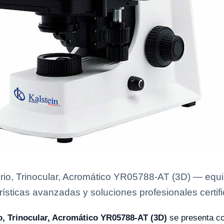
rio, Trinocular, Acromático YR05788-AT (3D) — equip
rísticas avanzadas y soluciones profesionales certifi
o, Trinocular, Acromático YR05788-AT (3D)
se presenta co