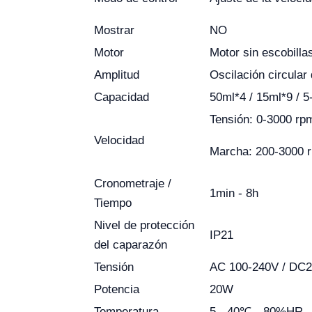
Mostrar
NO
Motor
Motor sin escobilla
Amplitud
Oscilación circula
Capacidad
50ml*4 / 15ml*9 / 5
Tensión: 0-3000 rp
Velocidad
Marcha: 200-3000 
Cronometraje /
1min - 8h
Tiempo
Nivel de protección
IP21
del caparazón
Tensión
AC 100-240V / DC
Potencia
20W
Temperatura
5 - 40℃，80%HR