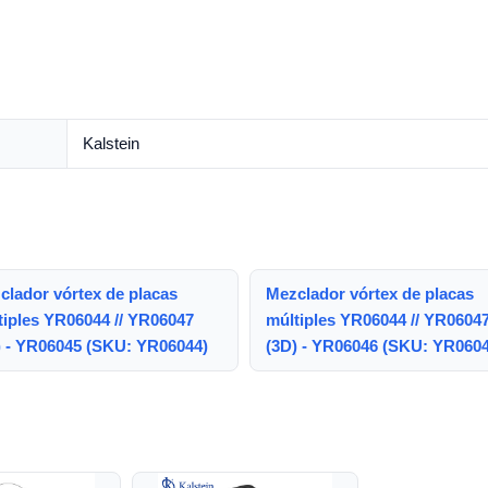
Kalstein
clador vórtex de placas
Mezclador vórtex de placas
tiples YR06044 // YR06047
múltiples YR06044 // YR0604
) - YR06045 (SKU: YR06044)
(3D) - YR06046 (SKU: YR0604