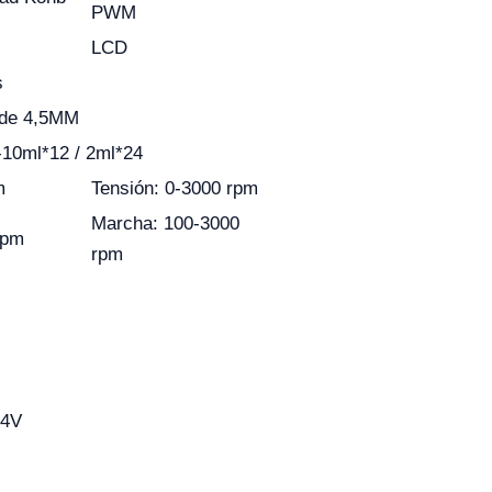
PWM
LCD
s
r de 4,5MM
-10ml*12 / 2ml*24
m
Tensión: 0-3000 rpm
Marcha: 100-3000
rpm
rpm
24V