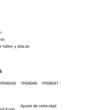
n
cos
e tubos y placas
s
YR06045
YR06046
YR06047
Ajuste de velocidad
dad Konb