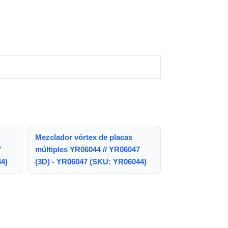
Mezclador vórtex de placas
7
múltiples YR06044 // YR06047
4)
(3D) - YR06047 (SKU: YR06044)