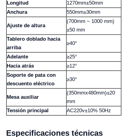
Longitud
1270mm±50mm
Anchura
550mm±30mm
(700mm ~ 1000 mm)
Ajuste de altura
±50 mm
Tablero doblado hacia
≥40°
arriba
Adelante
≥25°
Hacia atrás
≥12°
Soporte de pata con
≥30°
descuento eléctrico
(350mmx480mm)±20
Mesa auxiliar
mm
Tensión principal
AC220v±10% 50Hz
Especificaciones técnicas