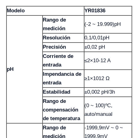
Modelo
YR01836
Rango de
(-2 ~ 19.999)pH
medición
Resolución
0,1/0,01pH
Precisión
±0,02 pH
Corriente de
≤2×10-12 A
entrada
pH
Impendancia de
≥1×1012 Ω
entrada
Estabilidad
±0,002 pH/3h
Rango de
(0 ~ 100)ºC,
compensación
auto/manual
de temperatura
Rango de
-1999,9mV ~ 0 ~
medición
1999,9mV