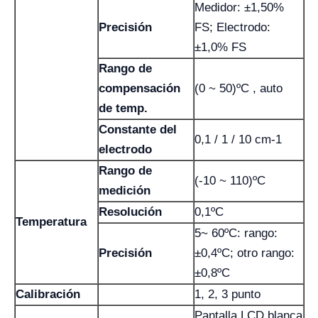
Medidor: ±1,50%
Precisión
FS; Electrodo:
±1,0% FS
Rango de
compensación
(0 ~ 50)ºC , auto
de temp.
Constante del
0,1 / 1 / 10 cm-1
electrodo
Rango de
(-10 ~ 110)ºC
medición
Resolución
0,1ºC
Temperatura
5~ 60ºC: rango:
Precisión
±0,4ºC; otro rango:
±0,8ºC
Calibración
1, 2, 3 punto
Pantalla LCD blanca