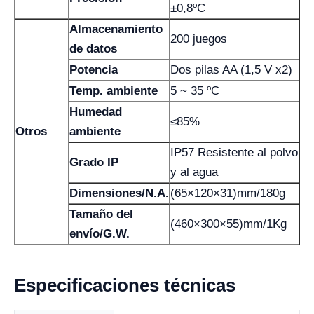
±0,8ºC
Almacenamiento
200 juegos
de datos
Potencia
Dos pilas AA (1,5 V x2)
Temp. ambiente
5 ~ 35 ºC
Humedad
≤85%
Otros
ambiente
IP57 Resistente al polvo
Grado IP
y al agua
Dimensiones/N.A.
(65×120×31)mm/180g
Tamaño del
(460×300×55)mm/1Kg
envío/G.W.
Especificaciones técnicas