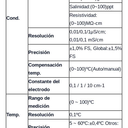
Salinidad:(0~100)ppt
Resistividad:
Cond.
(0~100)MΩ-cm
0,01/0,1/1μS/cm;
Resolución
0,01/0,1 mS/cm
±1,0% FS, Global:±1,5%
Precisión
FS
Compensación
(0~100)ºC(Auto/manual)
temp.
Constante del
0,1 / 1 / 10 cm-1
electrodo
Rango de
(0 ~ 100)ºC
medición
Temp.
Resolución
0,1ºC
5 ~ 60ºC:±0,4ºC Otros:
Precisión