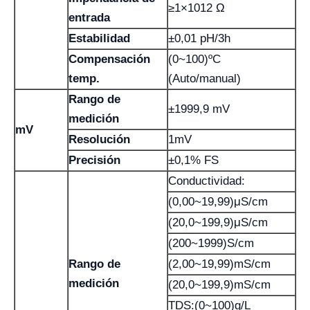
≥1×1012 Ω
entrada
Estabilidad
±0,01 pH/3h
Compensación
(0~100)ºC
temp.
(Auto/manual)
Rango de
±1999,9 mV
medición
mV
Resolución
1mV
Precisión
±0,1% FS
Conductividad:
(0,00~19,99)μS/cm
(20,0~199,9)μS/cm
(200~1999)S/cm
Rango de
(2,00~19,99)mS/cm
medición
(20,0~199,9)mS/cm
TDS:(0~100)g/L