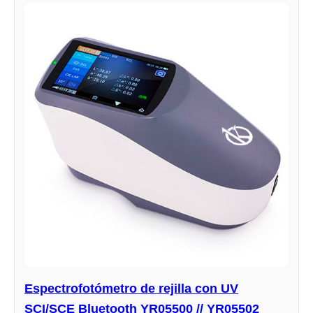
Espectrofotómetro de rejilla con UV
SCI/SCE Bluetooth YR05500 // YR05502