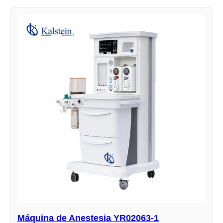
Máquina de Anestesia YR02063-1