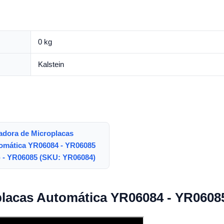
0 kg
Kalstein
adora de Microplacas
omática YR06084 - YR06085
) - YR06085 (SKU: YR06084)
placas Automática YR06084 - YR0608