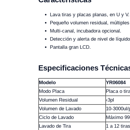
Lava tiras y placas planas, en U y V.
Pequeño volumen residual, múltiples
Multi-canal, incubadora opcional.
Detección y alerta de nivel de líquido
Pantalla gran LCD.
Especificaciones Técnica
Modelo
YR06084
Modo Placa
Placa o ti
Volumen Residual
‹3pl
Volumen de Lavado
10-3000ul/
Ciclo de Lavado
Máximo 99 
Lavado de Tira
1 a 12 tir