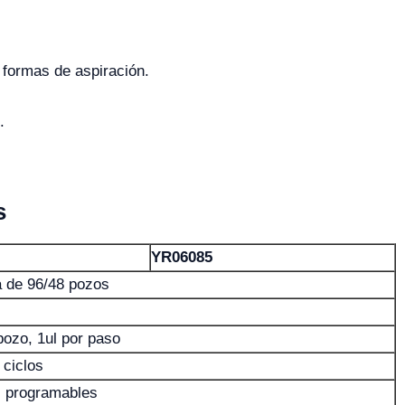
 formas de aspiración.
.
s
YR06085
ra de 96/48 pozos
pozo, 1ul por paso
ciclos
as programables