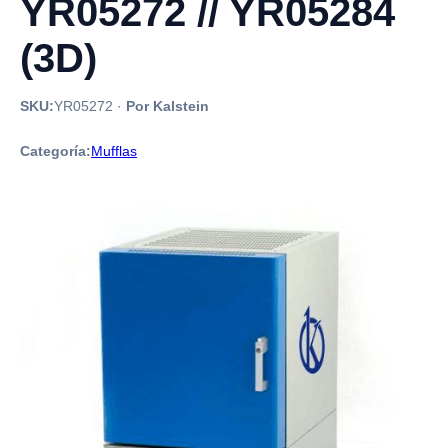
YR05272 // YR05284
(3D)
SKU:
YR05272
·
Por Kalstein
Categoría:
Mufflas