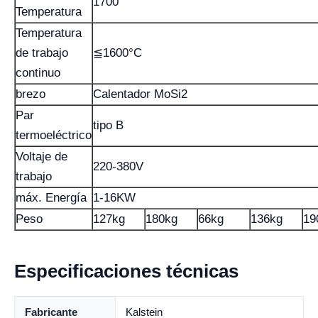
1700
Temperatura
Temperatura
de trabajo
≦1600°C
continuo
brezo
Calentador MoSi2
Par
tipo B
termoeléctrico
Voltaje de
220-380V
trabajo
máx. Energía
1-16KW
Peso
127kg
180kg
66kg
136kg
19
Especificaciones técnicas
Fabricante
Kalstein