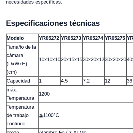
necesidades específicas.
Especificaciones técnicas
Modelo
YR05272
YR05273
YR05274
YR05275
YR
Tamaño de la
cámara
10x10x10
20x15x15
30x20x12
30x20x20
40
(DxWxH)
(cm)
Capacidad
1
4,5
7,2
12
36
máx.
1200
Temperatura
Temperatura
de trabajo
≦1100°C
continuo
brezo
Alambre Fe-Cr-Al-Mo