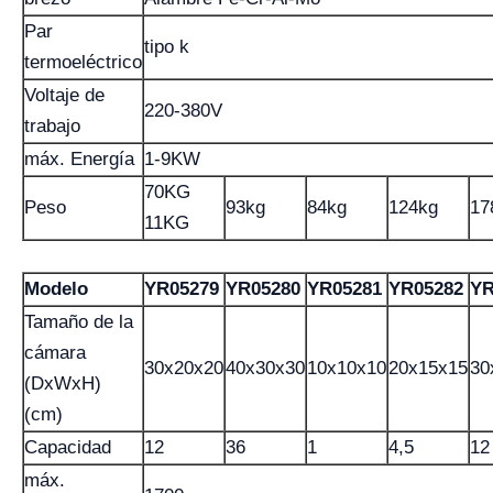
Par
tipo k
termoeléctrico
Voltaje de
220-380V
trabajo
máx. Energía
1-9KW
70KG
Peso
93kg
84kg
124kg
17
11KG
Modelo
YR05279
YR05280
YR05281
YR05282
YR
Tamaño de la
cámara
30x20x20
40x30x30
10x10x10
20x15x15
30
(DxWxH)
(cm)
Capacidad
12
36
1
4,5
12
máx.