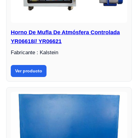
Horno De Mufla De Atmósfera Controlada
YR06618// YR06621
Fabricante : Kalstein
Ver producto