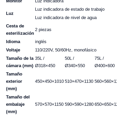
Monitor
Luz indicadora
Luz indicadora de estado de trabajo
Luz
Luz indicadora de nivel de agua
Cesta de
2 piezas
esterilización
Idioma
inglés
Voltaje
110/220V, 50/60Hz, monofásico
Tamaño de la
35L /
50L /
75L /
cámara (mm)
Ø318×450
Ø340×550
Ø400×600
Tamaño
exterior
450×450×1010
510×470×1130
560×560×1
(mm)
Tamaño del
embalaje
570×570×1150
590×590×1280
650×650×1
(mm)