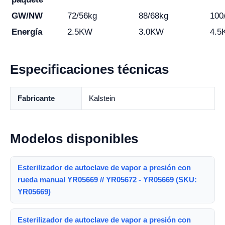
GW/NW
72/56kg
88/68kg
100
Energía
2.5KW
3.0KW
4.5
Especificaciones técnicas
Fabricante
Kalstein
Modelos disponibles
Esterilizador de autoclave de vapor a presión con
rueda manual YR05669 // YR05672 - YR05669 (SKU:
YR05669)
Esterilizador de autoclave de vapor a presión con