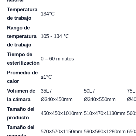
Temperatura
134°C
de trabajo
Rango de
temperatura
105 - 134 ℃
de trabajo
Tiempo de
0 – 60 minutos
esterilización
Promedio de
≤1°C
calor
Volumen de
35L /
50L /
75L 
la cámara
Ø340×450mm
Ø340×550mm
Ø4
Tamaño del
450×450×1010mm
510×470×1130mm
560
producto
Tamaño del
570×570×1150mm
590×590×1280mm
650
paquete