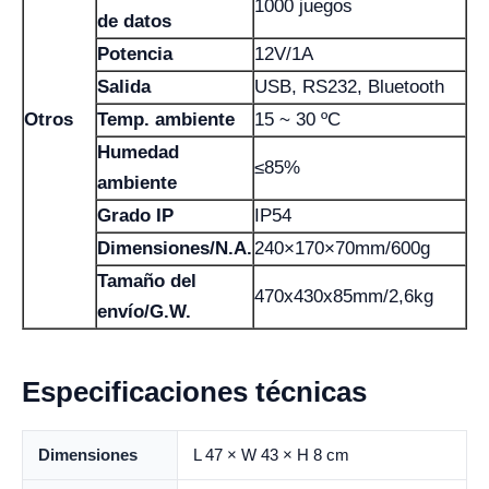
1000 juegos
de datos
Potencia
12V/1A
Salida
USB, RS232, Bluetooth
Otros
Temp. ambiente
15 ~ 30 ºC
Humedad
≤85%
ambiente
Grado IP
IP54
Dimensiones/N.A.
240×170×70mm/600g
Tamaño del
470x430x85mm/2,6kg
envío/G.W.
Especificaciones técnicas
Dimensiones
L 47 × W 43 × H 8 cm