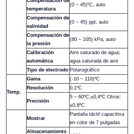
Compensación de
(0 ~ 45)ºC, auto
temperatura
Compensación de
(0 ~ 45) ppt, auto
salinidad
Compensación de
(80 ~ 105) kPa, auto
la presión
Calibración
Aire saturado de agua;
automática
agua saturada de aire
Tipo de electrodo
Polarográfico
Gama
(-10 ~ 110)ºC
Resolución
0,1ºC
Temp.
5 ~ 60ºC:±0,4ºC Otros:
Precisión
±0,8ºC
Pantalla táctil capacitiva
Mostrar
en color de 7 pulgadas
Almacenamiento