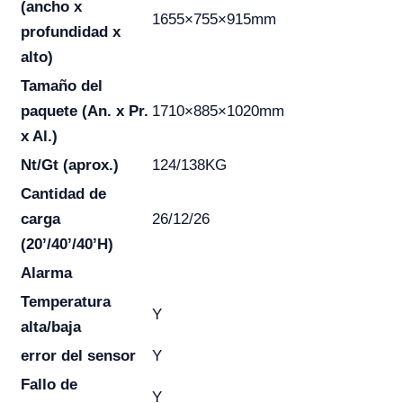
(ancho x
1655×755×915mm
profundidad x
alto)
Tamaño del
paquete (An. x Pr.
1710×885×1020mm
x Al.)
Nt/Gt (aprox.)
124/138KG
Cantidad de
carga
26/12/26
(20’/40’/40’H)
Alarma
Temperatura
Y
alta/baja
error del sensor
Y
Fallo de
Y