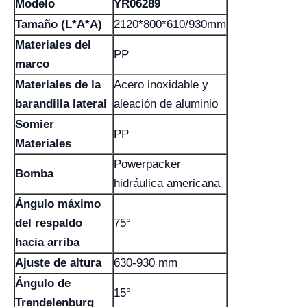
Modelo
YR06289
Tamaño (L*A*A)
2120*800*610/930mm
Materiales del
PP
marco
Materiales de la
Acero inoxidable y
barandilla lateral
aleación de aluminio
Somier
PP
Materiales
Powerpacker
Bomba
hidráulica americana
Ángulo máximo
del respaldo
75°
hacia arriba
Ajuste de altura
630-930 mm
Ángulo de
15°
Trendelenburg